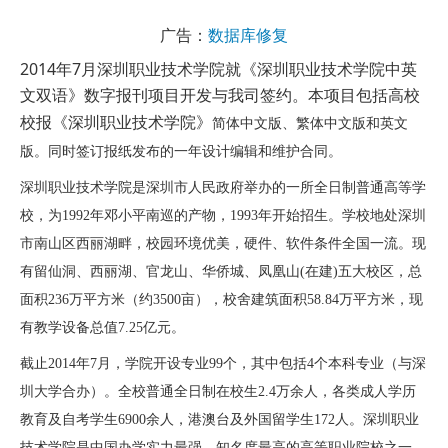
广告：
数据库修复
2014年7月深圳职业技术学院就《深圳职业技术学院中英
文双语》数字报刊项目开发与我司签约。本项目包括
高校
校报
《深圳职业技术学院》
简体中文版、繁体中文版和英文
版。同时签订报纸发布的一年
设计编辑和维护合同。
深圳职业技术学院是深圳市人民政府举办的一所全日制普通高等学
校，为1992年邓小平南巡的产物，1993年开始招生。学校地处深圳
市南山区西丽湖畔，校园环境优美，硬件、软件条件全国一流。现
有留仙洞、西丽湖、官龙山、华侨城、凤凰山(在建)五大校区，总
面积236万平方米（约3500亩），校舍建筑面积58.84万平方米，现
有教学设备总值7.25亿元。
截止2014年7月，学院开设专业99个，其中包括4个本科专业（与深
圳大学合办）。全校普通全日制在校生2.4万余人，各类成人学历
教育及自考学生6900余人，港澳台及外国留学生172人。深圳职业
技术学院是中国办学实力最强、知名度最高的高等职业院校之一，