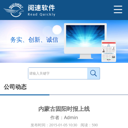
2015年1月内蒙古包头市开元数码有限公司就《固阳时报》数字报纸开发与我司达成合作。 固阳县位于包头市中部，东与呼和浩特市武川
http://www.ysneo.com/news/detail/178.html
务
实
、
创
新
、
诚
信
公司动态
内蒙古固阳时报上线
作者：Admin
发布时间：2015-01-05 10:30 阅读：590