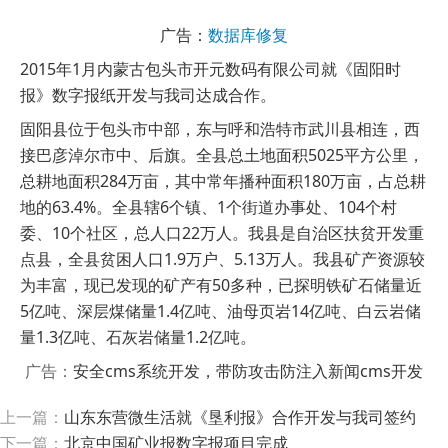
广告：
数据库修复
2015年1月内蒙古包头市开元数码有限公司就《固阳时
报》数字报纸开发与我司达成合作。
固阳县位于包头市中部，东与呼和浩特市武川县相连，西
接巴彦淖尔市中、后旗。全县总土地面积5025平方公里，
总耕地面积284万亩，其中常年播种面积180万亩，占总耕
地的63.4%。全县辖6个镇、1个街道办事处、104个村
委、10个社区，总人口22万人。我县是自治区扶贫开发重
点县，全县贫困人口1.9万户、5.13万人。
我县矿产资源较
为丰富，现已发现的矿产有50多种，已探明铁矿石储量近
5亿吨、深层煤储量1.4亿吨、油母页岩14亿吨、白云岩储
量1.3亿
吨、石灰岩储量1.2亿吨。
广告：
安全cms系统开发，带防攻击防注入新闻cms开发
上一篇：
山东东营微生活就《垦利报》合作开发与我司签约
下一篇：
北京中国矿业报数字报项目完成