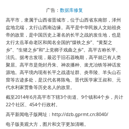
广告：
数据库修复
高平市，隶属于山西省晋城市，位于山西省东南部，泽州
盆地北端，太行山西南边缘。高平是中华民族人文始祖炎
帝的故里，是中国历史上著名的长平之战的发生地，也是
太行太岳革命老区和闻名全国的“煤铁之乡”、“黄梨之
乡”、“生猪之乡”和“上党梆子戏曲之乡”。高平古称长平、
泫氏。据考古发现，最迟于旧石器晚期，高平就已有人类
聚居。高平市是尧封丹朱、神农播种、蚩尤冶铁等神话发
源地。高平境内现有长平之战遗址群、炎帝陵、羊头山石
窟等古迹多处，是汉代名将陈龟、晋代医学家王叔和、元
代水利家贾鲁等历史名人的故里。
截至2014年6月高平市下辖3个街道、9个镇和4个乡，共计
22个社区、454个行政村。
高平新闻电子版网址：http://dzb.gprmt.cn:8040/
电子版美观大方，图片和文字更加清晰。