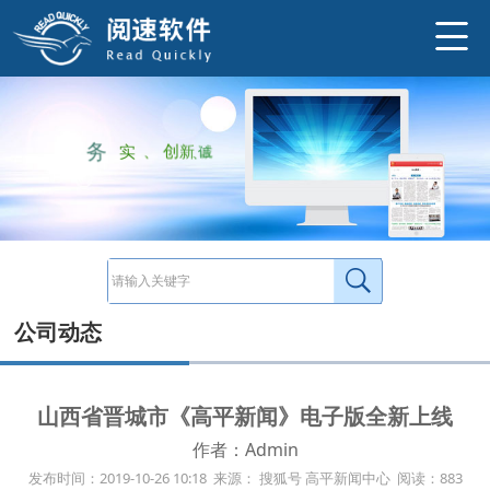
http://www.ysneo.com/UserData/2019/10/20191026952.jp
高平市，隶属于山西省晋城市，位于山西省东南部，泽州盆地北端，太行山西南边缘。高平是中华民族人文始祖炎帝的故里，是中国历史
http://www.ysneo.com/news/detail/20626.html
务
实
、
创
新
、
诚
信
公司动态
山西省晋城市《高平新闻》电子版全新上线
作者：Admin
发布时间：2019-10-26 10:18 来源： 搜狐号 高平新闻中心 阅读：883