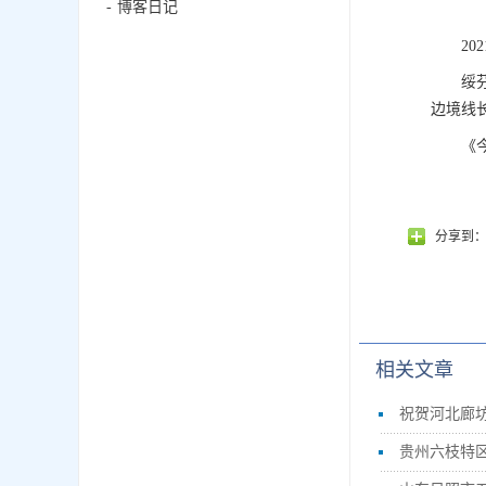
博客日记
20
绥
边境线长
《
分享到
相关文章
祝贺河北廊
贵州六枝特