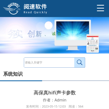
http://www.ysneo.com/UserData/2023/5/20230515446.jpg
Highfidelityparameterhifi高保真音频参数 声卡的性能指标有以下几种：（1）采样的位数。采样的位数有8位、16位、32位。位数越
http://www.ysneo.com/news/detail/20762.html
务
实
、
创
新
、
诚
信
系统知识
高保真hifi声卡参数
作者：Admin
发布时间：2023-05-15 12:03 阅读：564