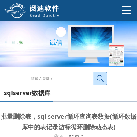
DECLARE@tableNameNVARCHAR(255) DECLAREtableCursorCURSORFOR selectnamefromsysobjectswherenamelike'TMP%' OPENtableCurso
http://www.ysneo.com/news/detail/20852.html
信
务
实
、
创
新
、
诚
sqlserver数据库
批量删除表，sql server循环查询表数据(循环数据
库中的表记录游标循环删除动态表)
作者：Admin