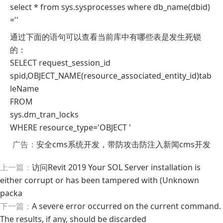
select * from sys.sysprocesses where db_name(dbid)
=''
通过下面的语句可以查看当前库中有哪些表是发生死锁
的：
SELECT request_session_id
spid,OBJECT_NAME(resource_associated_entity_id)tab
leName
FROM
sys.dm_tran_locks
WHERE resource_type='OBJECT '
广告：
安全cms系统开发，带防攻击防注入新闻cms开发
上一篇：
访问Revit 2019 Your SOL Server installation is
either corrupt or has been tampered with (Unknown
packa
下一篇：
A severe error occurred on the current command.
The results, if any, should be discarded