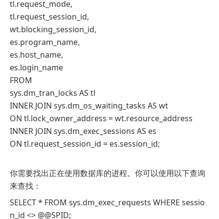
tl.request_mode,
tl.request_session_id,
wt.blocking_session_id,
es.program_name,
es.host_name,
es.login_name
FROM
sys.dm_tran_locks AS tl
INNER JOIN sys.dm_os_waiting_tasks AS wt
ON tl.lock_owner_address = wt.resource_address
INNER JOIN sys.dm_exec_sessions AS es
ON tl.request_session_id = es.session_id;
你需要找出正在使用数据库的进程。你可以使用以下查询
来查找：
SELECT * FROM sys.dm_exec_requests WHERE sessio
n_id <> @@SPID;