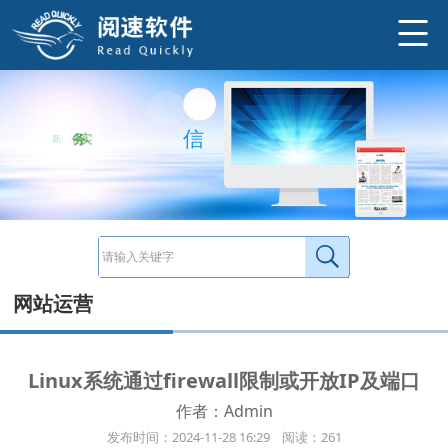
一、查看防火墙状态 1、首先查看防火墙是否开启，如未开启，需要先开启防火墙并作开机自启 systemctlstatusfirewalld 开启防
http://www.ysneo.com/news/detail/20895.html
务
实
、
创
新
、
诚
信
网站运营
Linux系统通过firewall限制或开放IP及端口
作者：Admin
发布时间：2024-11-28 16:29 阅读：261