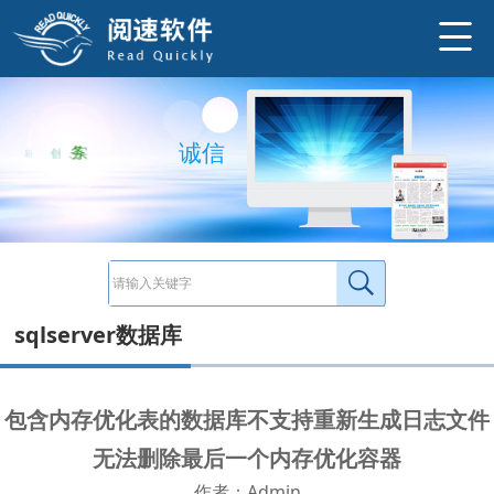
包含内存优化表的数据库不支持重新生成日志文件 数据库"SA_BETA_GAMEDB_0002"的更改失败。(Microsoft.SqlServer.Smo) 无法删除
http://www.ysneo.com/news/detail/20959.html
信
务
实
、
创
新
、
诚
sqlserver数据库
包含内存优化表的数据库不支持重新生成日志文件
无法删除最后一个内存优化容器
作者：Admin