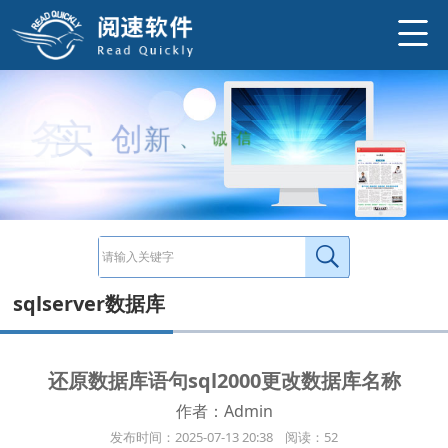
已有同数据库名称还原语句： RESTOREDATABASE[gafehotel5_01_0605] FROMDISK='C:\tempbak\1.bak' WITHMOVE'gafehotel5_Data'T
http://www.ysneo.com/news/detail/20980.html
务
实
、
创
新
、
诚
信
sqlserver数据库
还原数据库语句sql2000更改数据库名称
作者：Admin
发布时间：2025-07-13 20:38 阅读：52