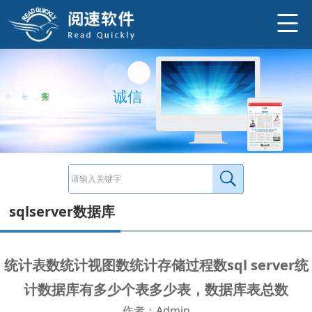
在SQLServer中，统计数据库中有多少个表可以通过几种不同的方法来实现。下面是一些常见的方法： 1使用INFORMATION_SCHEMA.TABLE
http://www.ysneo.com/news/detail/20990.html
信
务
实
、
创
新
、
诚
sqlserver数据库
统计表数统计视图数统计存储过程数sql server统
计数据库有多少个表多少表，数据库表总数
作者：Admin