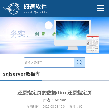
确认损坏页面的详细信息： --启用跟踪标志以查看DBCCPAGE输出 DBCCTRACEON(3604,-1) --查看损坏页面的详细信息 DBCCPAGE(U
http://www.ysneo.com/news/detail/20993.html
务
实
、
创
新
、
诚
信
sqlserver数据库
还原指定页的数据dbcc还原指定页
作者：Admin
发布时间：2025-08-28 19:54 阅读：62