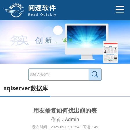
用友修复如何找出崩的表 打开记录日志： D:\ProgramFiles(x86)\EaseUS\EaseUSMSSQLRecovery\bin\EUMdfTools.log 找到Createan
http://www.ysneo.com/news/detail/20998.html
务
实
、
创
新
、
诚
信
sqlserver数据库
用友修复如何找出崩的表
作者：Admin
发布时间：2025-09-05 13:54 阅读：49