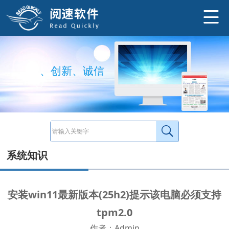
TPM2.0是Windows11的安全核心组件，提供加密和防篡改保护。微软明确表示不会放宽此要求，否则需更换硬件。 不一定不是电脑不支持
http://www.ysneo.com/news/detail/21023.html
创
新
、
诚
信
系统知识
安装win11最新版本(25h2)提示该电脑必须支持
tpm2.0
作者：Admin