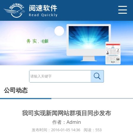
http://www.ysneo.com/UserData/2016/1/20160105157.jpg
本项目技术亮点： 一.新闻网主站新闻由数字报刊网站后台同步发布，节省报社人力。新闻网站本身也有独立后台，但是主站后台在这里
http://www.ysneo.com/news/detail/228.html
务
实
、
创
新
、
诚
信
公司动态
我司实现新闻网站群项目同步发布
作者：Admin
发布时间：2016-01-05 14:36 阅读：553