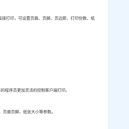
览、直接打印，可设置页眉、页脚、页边距、打印份数、纸
类程序的程序员更加灵活的控制客户端打印。
，页眉页脚，纸张大小等参数。