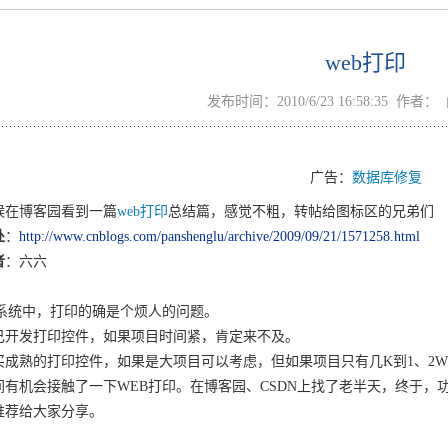
web打印
发布时间：2010/6/23 16:58:35 作者
广告：
数据库修复
候在博客园看到一篇
web打印
总结篇，感觉不粗，转帖给图标区的兄弟们
处
：
http://www.cnblogs.com/panshenglu/archive/2009/09/21/1571258.html
者
：六六
B系统中，打印的确是个烦人的问题。
己开发打印控件，如果项目时间紧，肯定来不及。
买成熟的打印控件，如果是大项目可以考虑，但如果项目只有几K到1、2
间有机会接触了一下WEB打印。在博客园、CSDN上找了老半天，终于，
推荐给大家分享。