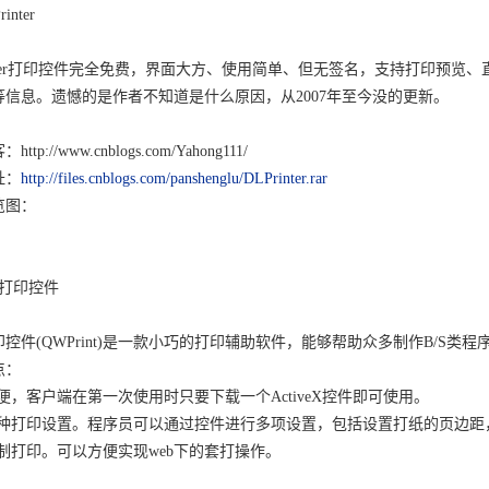
inter
rinter打印控件完全免费，界面大方、使用简单、但无签名，支持打印预
等信息。遗憾的是作者不知道是什么原因，从2007年至今没的更新。
ttp://www.cnblogs.com/Yahong111/
址：
http://files.cnblogs.com/panshenglu/DLPrinter.rar
览图：
外打印控件
控件(QWPrint)是一款小巧的打印辅助软件，能够帮助众多制作B/S
点：
便，客户端在第一次使用时只要下载一个ActiveX控件即可使用。
多种打印设置。程序员可以通过控件进行多项设置，包括设置打纸的页边距
控制打印。可以方便实现web下的套打操作。