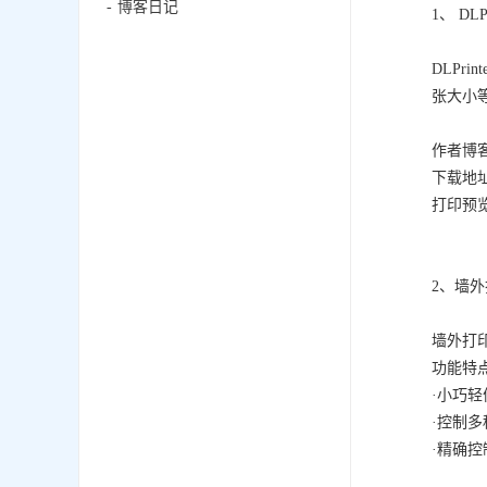
博客日记
1、 DLPr
DLP
张大小
作者博客：h
下载地
打印预
2、墙
墙外打印
功能特
·小巧轻
·控制
·精确