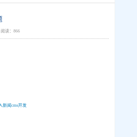
题
： 阅读：866
入新闻cms开发