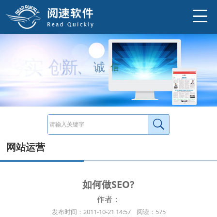
EO并不是简单的几个秘诀或几个建议，而是一项需要足够耐心和细致的脑力劳动。大体上，SEO包括六个环节: 1、关键词分析（也叫关键
http://www.ysneo.com/news/detail/410.html
实
、
务
创
新
、
诚
信
网站运营
如何做SEO?
作者：
发布时间：2011-10-21 14:57 阅读：575