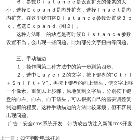
６．参数Ｄｉｓｔａｎｃｅ是设置扩充的像素的大
小，选择Ｅｘｐａｎｄ是向外扩充，选择Ｉｎｓｅｔ是向
内扩充。在这里我们将Ｄｉｓｔａｎｃｅ参数设置成３ ｐ
ｘ，点选Ｅｘｐａｎｄ（图２）。
这种方法唯一的缺点是有时候Ｄｉｓｔａｎｃｅ参数
设置不当，会出现一些问题。比如部分文字扭曲等问题。
三、手动描边
１．操作同第二种方法中的第一步到第四步。
２．选中Ｌａｙｅｒ２的文字，按下键盘的“Ｃｔｒｌ
＋Ｓｈｉｆｔ＋Ｖ”，再按下键盘的向上箭头，使文字上移
一个像素。重复以上步骤，原地复制文字后，分别按下键
盘的向左、向右、向下箭头，可以根据自己的需要调整复
制边框的程度。这种手动描边的方法比较麻烦，但不容易
出现问题。
广告：
安全cms系统开发，带防攻击防注入新闻cms开发
上一篇：
如何判断电源好坏