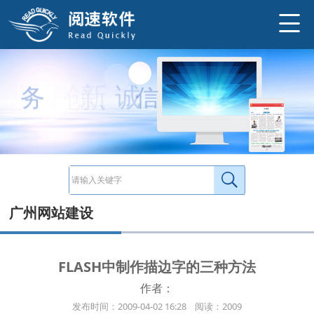
字的效果，非常具有港台味，也是目前非常流行的一种字体。在这里将为你介绍三种在Ｆｌａｓｈ中制作描边字效果的方法。
http://www.ysneo.com/news/detail/420.html
创
新
、
诚
信
、
实
务
广州网站建设
FLASH中制作描边字的三种方法
作者：
发布时间：2009-04-02 16:28 阅读：2009