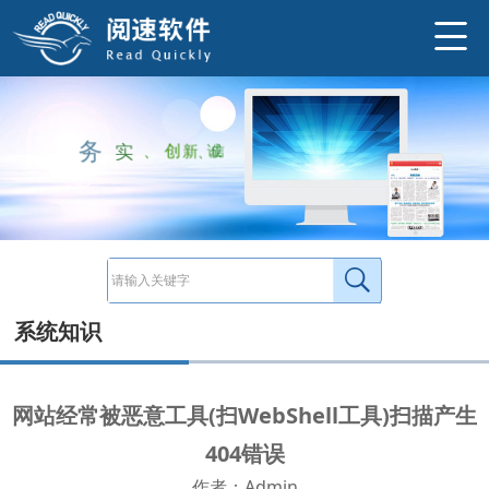
ThefollowingismyrecordofdirtyIP。最近，频繁遭受到一些恶意ip探测访问，像采集一样的访问一些404页面。黑客一般是用：多线程批
http://www.ysneo.com/news/detail/500.html
务
实
、
创
新
、
诚
信
系统知识
网站经常被恶意工具(扫WebShell工具)扫描产生
404错误
作者：Admin