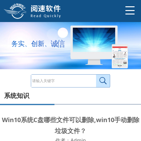
Win10系统C盘哪些文件可以手动删除？1、C:\Windows\Temp\文件夹中的所有文件（系统临时文件）;2、C:\Windows\ServicePackFiles（
http://www.ysneo.com/news/detail/507.html
信
诚
务
实
、
创
新
、
系统知识
Win10系统C盘哪些文件可以删除,win10手动删除
垃圾文件？
作者：Admin