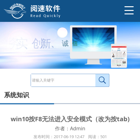
win10按F8无法进入安全模式： 新的方法：F8改为按tab键 1.在启动计算机，不停的按tab键 2.进入系统选选择界面，选择“更多或其
http://www.ysneo.com/news/detail/522.html
务
实
、
创
新
、
诚
信
系统知识
win10按F8无法进入安全模式（改为按tab)
作者：Admin
发布时间：2017-06-19 12:47 阅读：501