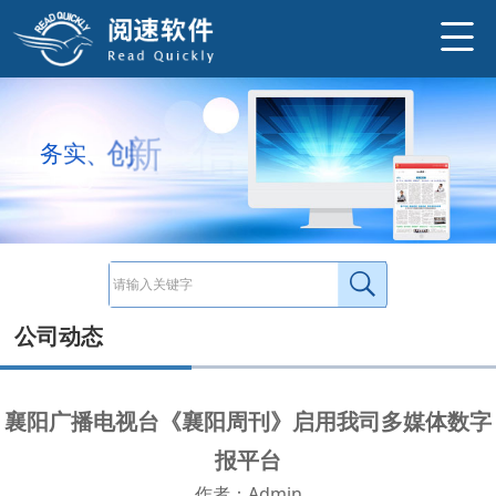
http://www.ysneo.com/UserData/2013/4/20130420136.jpg
襄阳广播电视台《襄阳周刊》(全称襄阳广播电视周刊）于2012年5月同我司达成合作。 襄阳广电网是襄阳广播电视台所属官网，是襄阳
http://www.ysneo.com/news/detail/9.html
信
诚
、
新
务
实
、
创
公司动态
襄阳广播电视台《襄阳周刊》启用我司多媒体数字
报平台
作者：Admin