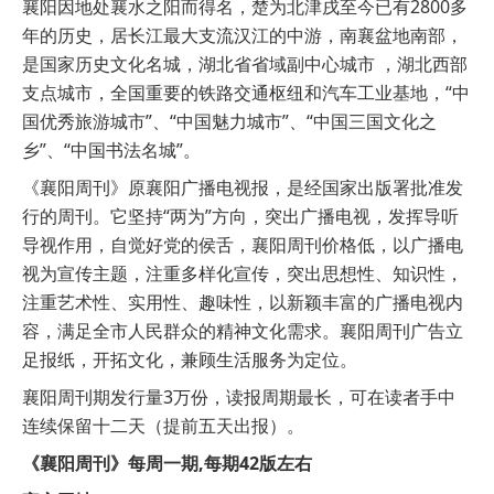
襄阳因地处襄水之阳而得名，楚为北津戌至今已有2800多
年的历史，居长江最大支流汉江的中游，南襄盆地南部，
是国家历史文化名城，湖北省省域副中心城市 ，湖北西部
支点城市，全国重要的铁路交通枢纽和汽车工业基地，“中
国优秀旅游城市”、“中国魅力城市”、“中国三国文化之
乡”、“中国书法名城”。
《襄阳周刊》原襄阳广播电视报，是经国家出版署批准发
行的周刊。它坚持“两为”方向，突出广播电视，发挥导听
导视作用，自觉好党的侯舌，襄阳周刊价格低，以广播电
视为宣传主题，注重多样化宣传，突出思想性、知识性，
注重艺术性、实用性、趣味性，以新颖丰富的广播电视内
容，满足全市人民群众的精神文化需求。襄阳周刊广告立
足报纸，开拓文化，兼顾生活服务为定位。
襄阳周刊期发行量3万份，读报周期最长，可在读者手中
连续保留十二天（提前五天出报）。
《襄阳周刊》每周一期,每期42版左右