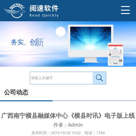
http://www.ysneo.com/UserData/2019/10/20191026746.jp
横县，隶属广西壮族自治区南宁市，位于广西东南部，南宁市东部。广西横县,这里是中国茉莉花之乡。 加强县级融媒体中心建设是党中
http://www.ysneo.com/news/detail/20627.html
信
诚
、
新
务
实
、
创
公司动态
广西南宁横县融媒体中心《横县时讯》电子版上线
作者：Admin
发布时间：2019-10-26 10:32 阅读：1784