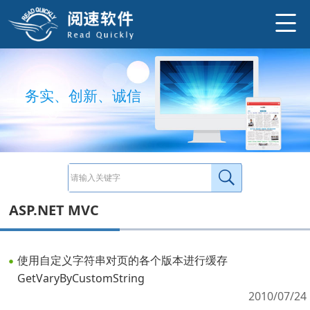
务
实
、
创
新
、
诚
信
ASP.NET MVC
使用自定义字符串对页的各个版本进行缓存
GetVaryByCustomString
2010/07/24