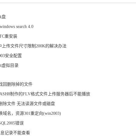
A盘
indows search 4.0
DTC重安装
S6中上传文件尺寸限制200K的解决办法
2003安全配置
cat虚拟目录
找回删除掉的文件
LASH8制作的FLV格式文件上传服务器后不能播放
删除文件 无法读源文件或磁盘
域名，资源301重定向(win2003)
QL2005错误
消息记录不能查看