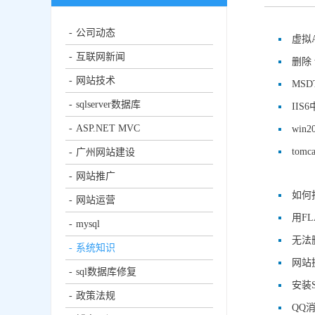
公司动态
虚拟
互联网新闻
删除 w
网站技术
MS
sqlserver数据库
II
ASP.NET MVC
win
tom
广州网站建设
网站推广
如何
网站运营
用F
mysql
无法
系统知识
网站换
sql数据库修复
安装S
政策法规
QQ