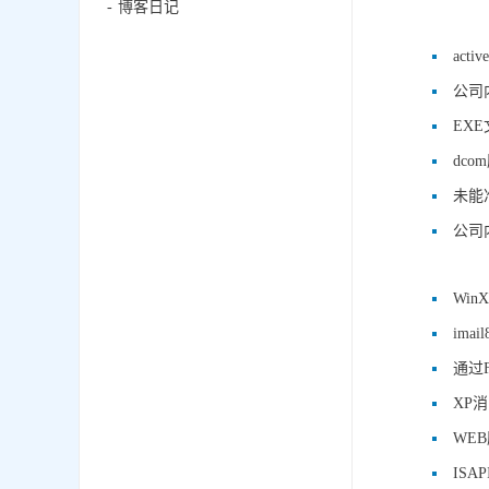
博客日记
act
公司
EX
dc
未能
公司
Wi
ima
通过
XP
WE
ISA