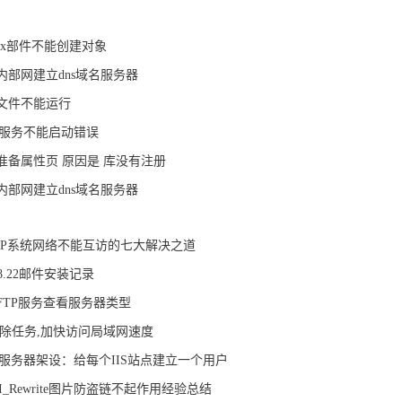
ivex部件不能创建对象
内部网建立dns域名服务器
E文件不能运行
om服务不能启动错误
准备属性页 原因是 库没有注册
内部网建立dns域名服务器
nXP系统网络不能互访的七大解决之道
il8.22邮件安装记录
FTP服务查看服务器类型
消除任务,加快访问局域网速度
B服务器架设：给每个IIS站点建立一个用户
PI_Rewrite图片防盗链不起作用经验总结